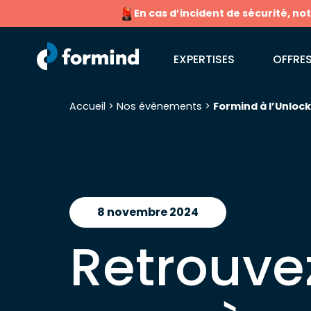
En cas d’incident de sécurité, no
EXPERTISES
OFFRES
Accueil
>
Nos évènements
>
Formind à l’Unloc
Recherche pour :
8 novembre 2024
Retrouve