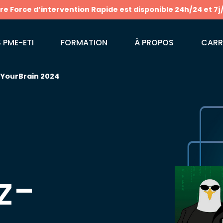
tre Force d’intervention Rapide est disponible 24h/24 et 7j
 PME-ETI
FORMATION
À PROPOS
CARR
kYourBrain 2024
z-