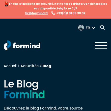
En cas d’incident de sécurité, notre Force d’intervention Rapide
est disponible 24h/24 et 7j/7
FR
Accueil
>
Actualités
>
Blog
Recherche pour :
Le Blog
Formind
Découvrez le blog Formind, votre source