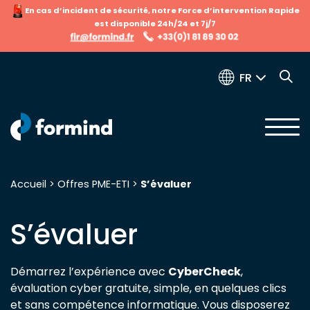
En cas d’incident de sécurité, notre Force d’intervention Rapide
est disponible 24h/24 et 7j/7
FR
Accueil
>
Offres PME-ETI
>
S’évaluer
Recherche pour :
S’évaluer
Démarrez l’expérience avec
CyberCheck
,
évaluation cyber gratuite, simple, en quelques clics
et sans compétence informatique. Vous disposerez