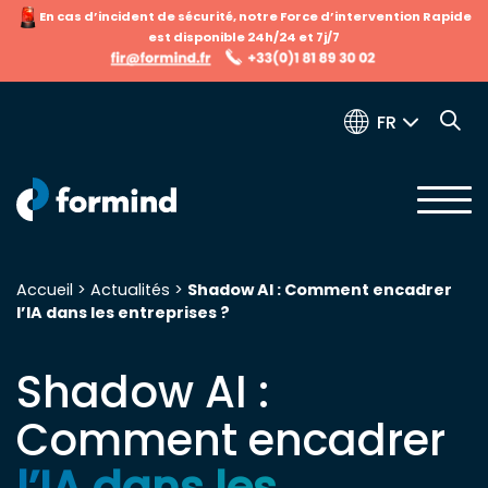
En cas d’incident de sécurité, notre Force d’intervention Rapide
est disponible 24h/24 et 7j/7
FR
Accueil
>
Actualités
>
Shadow AI : Comment encadrer
l’IA dans les entreprises ?
Recherche pour :
Shadow AI :
Comment encadrer
l’IA dans les