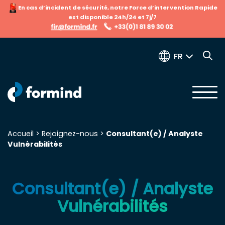
En cas d’incident de sécurité, notre Force d’intervention Rapide
est disponible 24h/24 et 7j/7
FR
Accueil
>
Rejoignez-nous
>
Consultant(e) / Analyste
Vulnérabilités
Recherche pour :
Consultant(e) / Analyste
Vulnérabilités