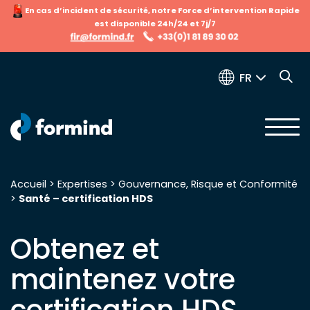
En cas d’incident de sécurité, notre Force d’intervention Rapide
est disponible 24h/24 et 7j/7
FR
Accueil
>
Expertises
>
Gouvernance, Risque et Conformité
>
Santé – certification HDS
Recherche pour :
Obtenez et
maintenez votre
certification HDS