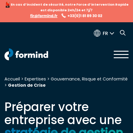
En cas d’incident de sécurité, notre Force d’intervention Rapide
est disponible 24h/24 et 7j/7
FR
Accueil
>
Expertises
>
Gouvernance, Risque et Conformité
>
Gestion de Crise
Recherche pour :
Préparer votre
entreprise avec une
stratégie de gestion