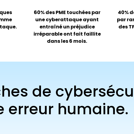
aques
​​​60% des PME touchées par
40% d
comme
une cyberattaque ayant
par ra
ttaque.
entraîné un préjudice
des TP
irréparable ont fait faillite
dans les 6 mois.
èches de cybersécur
e erreur humaine.