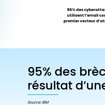
​​​95% des cyberatt
utilisent l’email 
premier vecteur d’a
​​​95% des br
résultat d’un
Source: IBM