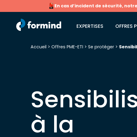
En cas d’incident de sécurité, notr
EXPERTISES
OFFRES P
Accueil
>
Offres PME-ETI
>
Se protéger
>
Sensibil
Recherche pour :
Sensibili
à la