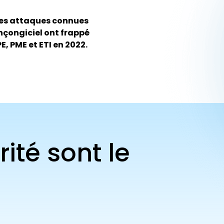
es attaques connues
nçongiciel ont frappé
E, PME et ETI en 2022.
ité sont le