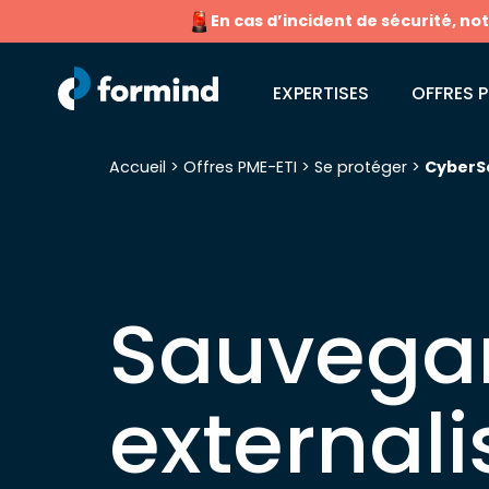
En cas d’incident de sécurité, no
EXPERTISES
OFFRES P
Accueil
>
Offres PME-ETI
>
Se protéger
>
CyberS
Recherche pour :
Sauvega
external