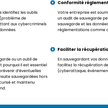
Conformité réglement
identifiez les oublis
Votre entreprise est soumi
s (problème de
un audit de sauvegarde p
ettant aux cybercriminels
sauvegarde et les donnée
 données.
réglementations comme c
Faciliter la récupérat
garde ou un oubli de
En sauvegardant vos donnée
 pourquoi il est essentiel
facilitez la récupération 
prévenir d’éventuelles
(cyberattaque, événement 
nsuite sauvegardées hors
curisé et maintenu
nd.