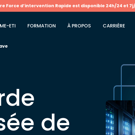
tre Force d’intervention Rapide est disponible 24h/24 et 7j
ME-ETI
FORMATION
À PROPOS
CARRIÈRE
ave
rde
isée de