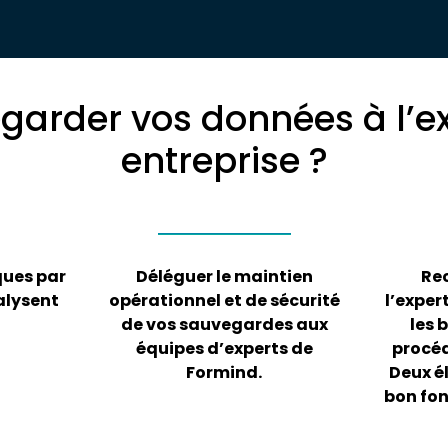
arder vos données à l’ex
entreprise ?
ques par
Déléguer le maintien
Rec
alysent
opérationnel et de sécurité
l’exper
de vos sauvegardes aux
les 
équipes d’experts de
procéd
Formind.
Deux é
bon fo