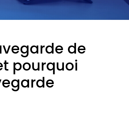
auvegarde de
et pourquoi
vegarde