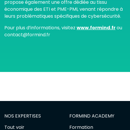
propose également une offre dédiée au tissu
économique des ETI et PME-PMI, venant répondre à
leurs problématiques spécifiques de cybersécurité.
Pour plus d’informations, visitez
www.formind.fr
ou
contact@formind.fr
NOS EXPERTISES
FORMIND ACADEMY
Tout voir
Formation