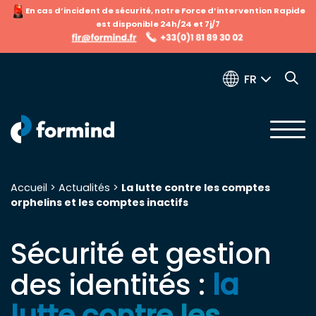
En cas d’incident de sécurité, notre Force d’intervention Rapide
est disponible 24h/24 et 7j/7
FR
Accueil
>
Actualités
>
La lutte contre les comptes
orphelins et les comptes inactifs
Recherche pour :
Sécurité et gestion
des identités :
la
lutte contre les