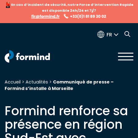
En cas d’incident de sécurité, notre Force d’intervention Rapide
est disponible 24h/24 et 7j/7
FR
Accueil
>
Actualités
>
Communiqué de presse –
Formind s’installe à Marseille
Recherche pour :
Formind renforce sa
présence en région
Sud-Est avec