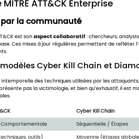
ce MITRE ATT&CK Enterprise
e par la communauté
ATT&CK est son
aspect collaboratif
: chercheurs, analyst
 base. Ces mises à jour régulières permettent de refléter 
ts.
s modèles Cyber Kill Chain et Dia
 intemporelle des techniques utilisées par les attaquants,
sente pas la victimologie, et bien qu’exhaustif, il est mo
ales.
T&CK
Cyber Kill Chain
/ Comportementale
Séquentielle / Étapes
techniques, outils)
Moyenne (étapes globale