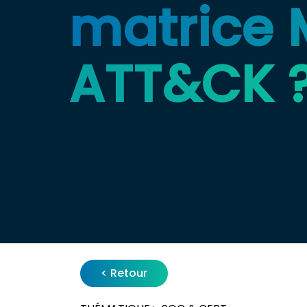
matrice 
ATT&CK 
< Retour