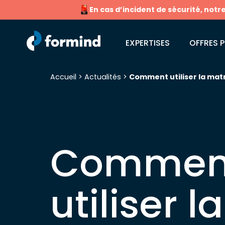
En cas d’incident de sécurité, notr
EXPERTISES
OFFRES P
Accueil
>
Actualités
>
Comment utiliser la mat
Recherche pour :
Commen
utiliser la