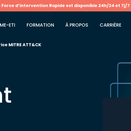
e Force d’intervention Rapide est disponible 24h/24 et 7j/7
ME-ETI
FORMATION
À PROPOS
CARRIÈRE
rice MITRE ATT&CK
t