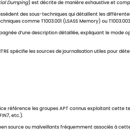
ial Dumping
) est décrite de manière exhaustive et comp
ossèdent des sous-techniques qui détaillent les différent
echniques comme T1003.001 (LSASS Memory) ou T1003.003 
gnée d’une description détaillée, expliquant le mode op
ITRE spécifie les sources de journalisation utiles pour détect
rice référence les groupes APT connus exploitant cette tec
IN7, etc.).
ls open source ou malveillants fréquemment associés à cette