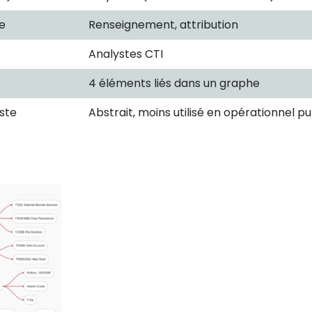
le
Renseignement, attribution
Analystes CTI
4 éléments liés dans un graphe
iste
Abstrait, moins utilisé en opérationnel pu