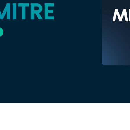
MITRE
?