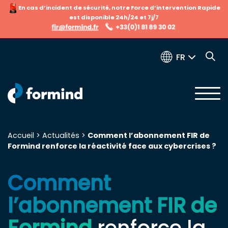
En cas d’incident de sécurité, notre Force d’intervention Rapide
est disponible 24h/24 et 7j/7
FR
Accueil
>
Actualités
>
Comment l’abonnement FIR de
Formind renforce la réactivité face aux cybercrises ?
Recherche pour :
Comment
l’abonnement FIR de
Formind
renforce la